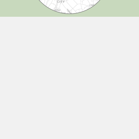
Connect
FACEBOOK
INSTAGRAM
LINKEDIN
TIK TOK
So finden Sie uns
Ab Hauptbahnhof
Parkplätze
Zu Fuss der Europaallee entlang, (zwischen den
Gleisen und der Lagerstrasse) über Gustav-Gull-
Keine vorhanden. Blaue Zone im Quartier.