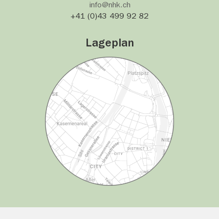
info@nhk.ch
+41 (0)43 499 92 82
Lageplan